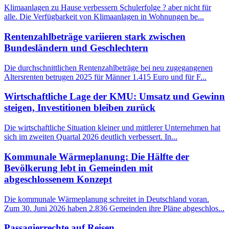
Klimaanlagen zu Hause verbessern Schulerfolge ? aber nicht für
alle. Die Verfügbarkeit von Klimaanlagen in Wohnungen be...
Rentenzahlbeträge variieren stark zwischen
Bundesländern und Geschlechtern
Die durchschnittlichen Rentenzahlbeträge bei neu zugegangenen
Altersrenten betrugen 2025 für Männer 1.415 Euro und für F...
Wirtschaftliche Lage der KMU: Umsatz und Gewinn
steigen, Investitionen bleiben zurück
Die wirtschaftliche Situation kleiner und mittlerer Unternehmen hat
sich im zweiten Quartal 2026 deutlich verbessert. In...
Kommunale Wärmeplanung: Die Hälfte der
Bevölkerung lebt in Gemeinden mit
abgeschlossenem Konzept
Die kommunale Wärmeplanung schreitet in Deutschland voran.
Zum 30. Juni 2026 haben 2.836 Gemeinden ihre Pläne abgeschlos...
Passagierrechte auf Reisen